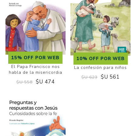
15% OFF POR WEB
10% OFF POR WEB
El Papa Francisco nos
La confesión para niños
habla de la misericordia
$U 561
$U 623
$U 474
$U 558