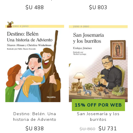
$U 488
$U 803
15% OFF POR WEB
Destino: Belén. Una
San Josemaría y los
historia de Adviento
burritos
$U 838
$U 731
$U 860