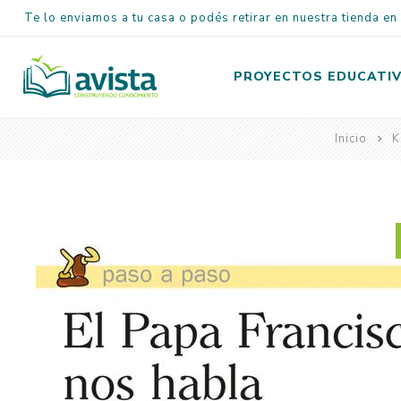
Te lo enviamos a tu casa o podés retirar en nuestra tienda e
PROYECTOS EDUCATI
Inicio
K
Inicial
Primaria
Secundaria