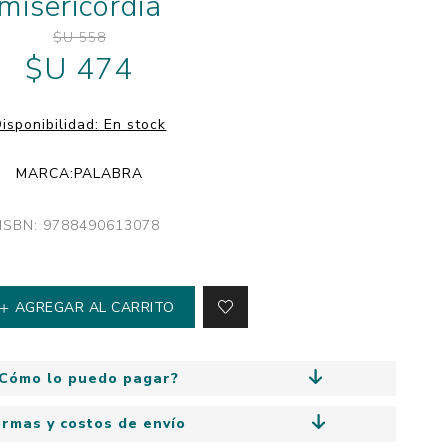
misericordia
y
Colección: Mía
n
$U 558
Fantasía
$U 474
Colección Bitmax
Colección: Agus y los
isponibilidad:
En stock
monstruos
Emociones, educación
MARCA:
PALABRA
y hábitos
ISBN: 9788490613078
AGREGAR AL CARRITO
Cómo lo puedo pagar?
ormas y costos de envío