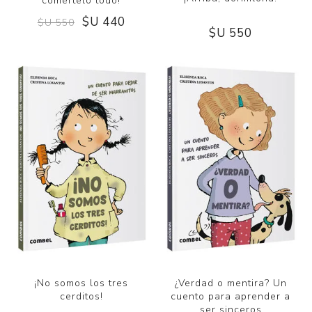
comértelo todo!
$U 440
$U 550
$U 550
¡No somos los tres
¿Verdad o mentira? Un
cerditos!
cuento para aprender a
ser sinceros