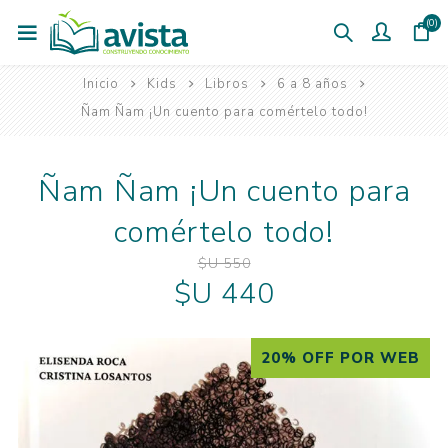
(0)
Inicio
Kids
Libros
6 a 8 años
Ñam Ñam ¡Un cuento para comértelo todo!
Ñam Ñam ¡Un cuento para
comértelo todo!
$U 550
$U 440
20% OFF POR WEB