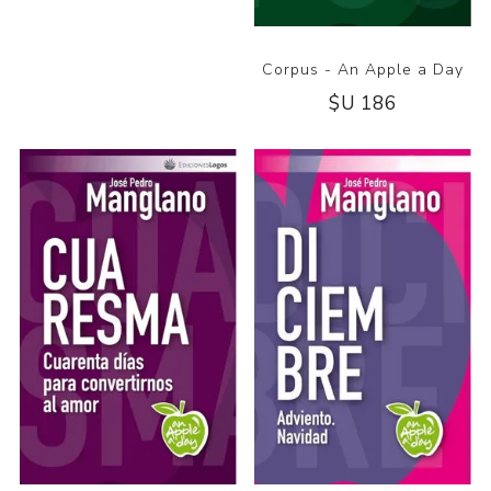
Corpus - An Apple a Day
$U 186