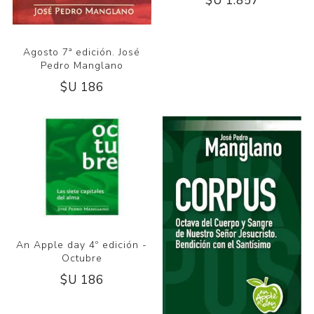
$U 1.857
Agosto 7ª edición. José
Pedro Manglano
$U 186
An Apple day 4º edición -
Octubre
$U 186