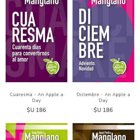
Cuaresma - An Apple a
Diciembre - An Apple a
Day
Day
$U 186
$U 186