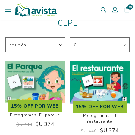
(0)
CEPE
15% OFF POR WEB
15% OFF POR WEB
Pictogramas: El parque
Pictogramas: El
restaurante
$U 374
$U 440
$U 374
$U 440