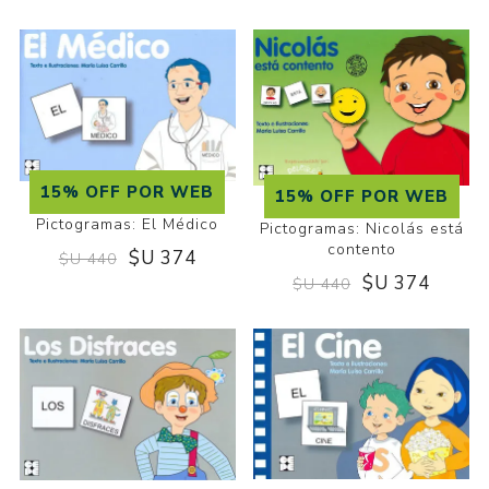
15% OFF POR WEB
15% OFF POR WEB
Pictogramas: El Médico
Pictogramas: Nicolás está
contento
$U 374
$U 440
$U 374
$U 440