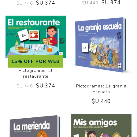
$U 374
$U 374
$U 440
$U 440
15% OFF POR WEB
Pictogramas: El
restaurante
$U 374
Pictogramas: La granja
$U 440
escuela
$U 440