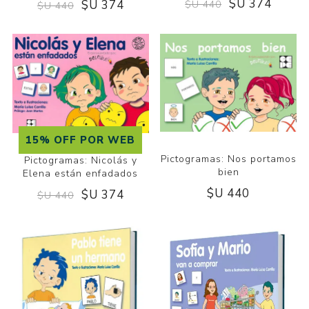
$U 374
$U 374
$U 440
$U 440
15% OFF POR WEB
Pictogramas: Nos portamos
Pictogramas: Nicolás y
bien
Elena están enfadados
$U 440
$U 374
$U 440