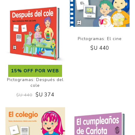
Pictogramas: El cine
$U 440
15% OFF POR WEB
Pictogramas: Después del
cole
$U 374
$U 440