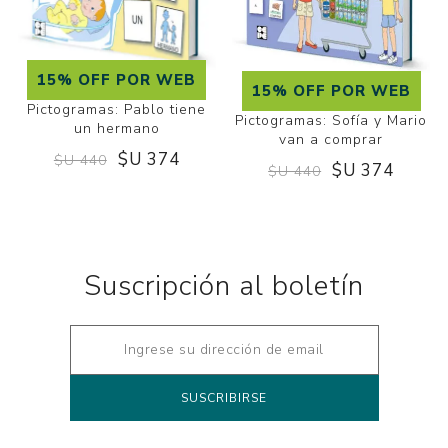
15% OFF POR WEB
15% OFF POR WEB
Pictogramas: Pablo tiene
Pictogramas: Sofía y Mario
un hermano
van a comprar
$U 374
$U 440
$U 374
$U 440
Suscripción al boletín