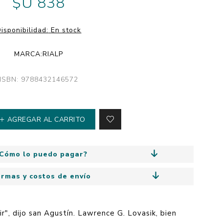
$U 838
y
Colección: Mía
n
Fantasía
isponibilidad:
En stock
Colección Bitmax
MARCA:
RIALP
Colección: Agus y los
monstruos
ISBN: 9788432146572
Emociones, educación
y hábitos
AGREGAR AL CARRITO
Cómo lo puedo pagar?
ormas y costos de envío
ir", dijo san Agustín. Lawrence G. Lovasik, bien