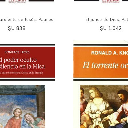
ardiente de Jesús. Patmos
El junco de Dios. P
$U 838
$U 1.042