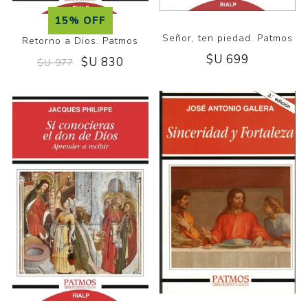
15% OFF
Señor, ten piedad. Patmos
Retorno a Dios. Patmos
$U 699
$U 830
$U 977