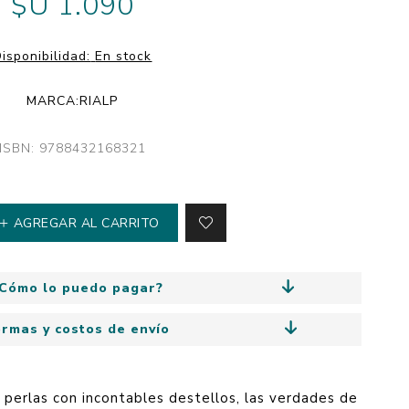
$U 1.090
y
Colección: Mía
n
Fantasía
isponibilidad:
En stock
Colección Bitmax
MARCA:
RIALP
Colección: Agus y los
monstruos
ISBN: 9788432168321
Emociones, educación
y hábitos
AGREGAR AL CARRITO
Cómo lo puedo pagar?
ormas y costos de envío
 perlas con incontables destellos, las verdades de