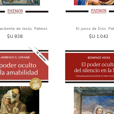
ardiente de Jesús. Patmos
El junco de Dios. P
$U 838
$U 1.042