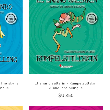
 The sky is
El enano saltarín - Rumpelstiltskin.
lingüe
Audiolibro bilingüe
$U 350