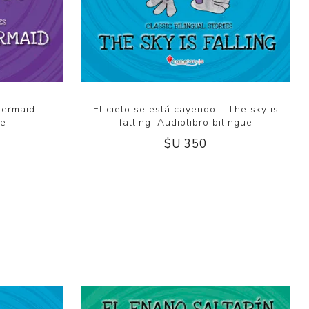
mermaid.
El cielo se está cayendo - The sky is
üe
falling. Audiolibro bilingüe
$U 350