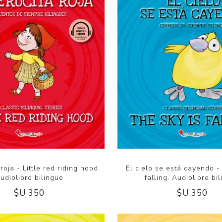
roja - Little red riding hood.
El cielo se está cayendo -
udiolibro bilingüe
falling. Audiolibro bi
$U 350
$U 350