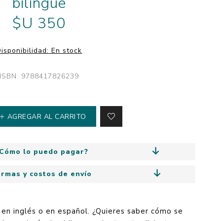
bilingüe
y
Colección: Mía
n
$U 350
Fantasía
Colección Bitmax
isponibilidad:
En stock
Colección: Agus y los
monstruos
ISBN: 9788417826239
Emociones, educación
y hábitos
AGREGAR AL CARRITO
Cómo lo puedo pagar?
ormas y costos de envío
en inglés o en español. ¿Quieres saber cómo se