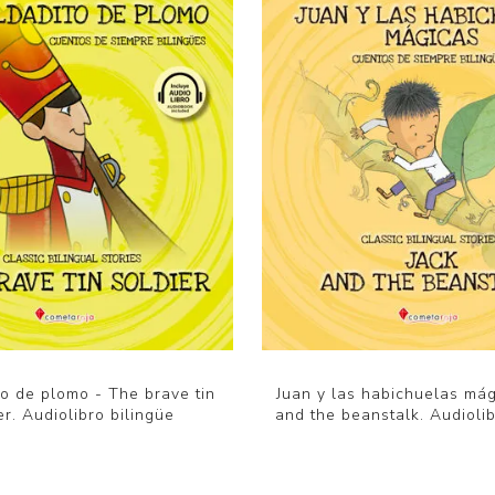
to de plomo - The brave tin
Juan y las habichuelas mág
er. Audiolibro bilingüe
and the beanstalk. Audiolib
$U 350
$U 350