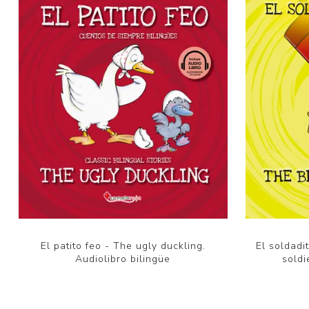
El patito feo - The ugly duckling.
El soldadi
Audiolibro bilingüe
soldi
$U 350