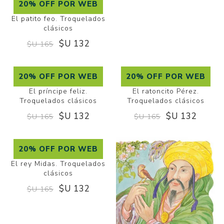
20% OFF POR WEB
El patito feo. Troquelados
clásicos
$U 132
$U 165
20% OFF POR WEB
20% OFF POR WEB
El príncipe feliz.
El ratoncito Pérez.
Troquelados clásicos
Troquelados clásicos
$U 132
$U 132
$U 165
$U 165
20% OFF POR WEB
El rey Midas. Troquelados
clásicos
$U 132
$U 165