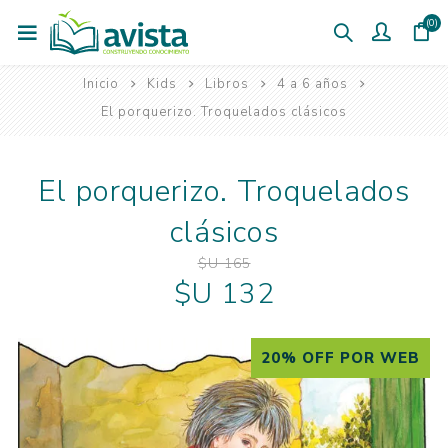
(0)
Inicio
Kids
Libros
4 a 6 años
El porquerizo. Troquelados clásicos
El porquerizo. Troquelados
clásicos
$U 165
$U 132
20% OFF POR WEB