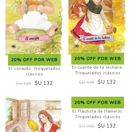
20% OFF POR WEB
20% OFF POR WEB
El cuento de la lechera.
El conejito. Troquelados
Troquelados clásicos
clásicos
$U 132
$U 165
$U 132
$U 165
20% OFF POR WEB
El Flautista de Hamelín.
Troquelados clásicos
$U 132
$U 165