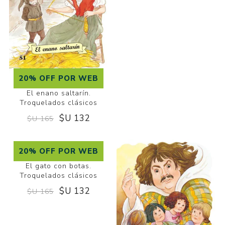
20% OFF POR WEB
El enano saltarín.
Troquelados clásicos
$U 132
$U 165
20% OFF POR WEB
El gato con botas.
Troquelados clásicos
$U 132
$U 165