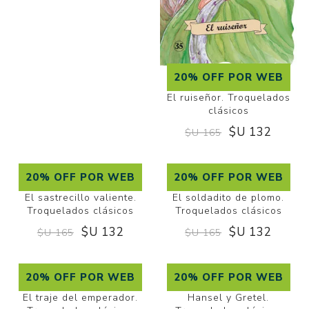
20% OFF POR WEB
El ruiseñor. Troquelados
clásicos
$U 132
$U 165
20% OFF POR WEB
20% OFF POR WEB
El sastrecillo valiente.
El soldadito de plomo.
Troquelados clásicos
Troquelados clásicos
$U 132
$U 132
$U 165
$U 165
20% OFF POR WEB
20% OFF POR WEB
El traje del emperador.
Hansel y Gretel.