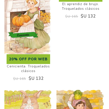
20% OFF POR WEB
20% OFF POR WEB
El aprendiz de brujo.
Cenicienta. Troquelados
Troquelados clásicos
clásicos
$U 132
$U 132
$U 165
$U 165