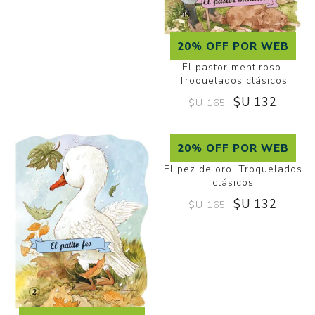
20% OFF POR WEB
20% OFF POR WEB
El pastor mentiroso.
El leñador honrado.
Troquelados clásicos
Troquelados clásicos
$U 132
$U 165
$U 132
$U 165
20% OFF POR WEB
El pez de oro. Troquelados
clásicos
$U 132
$U 165