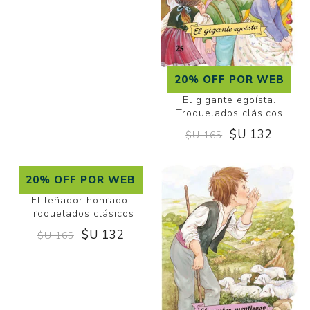
20% OFF POR WEB
El gigante egoísta.
Troquelados clásicos
$U 132
$U 165