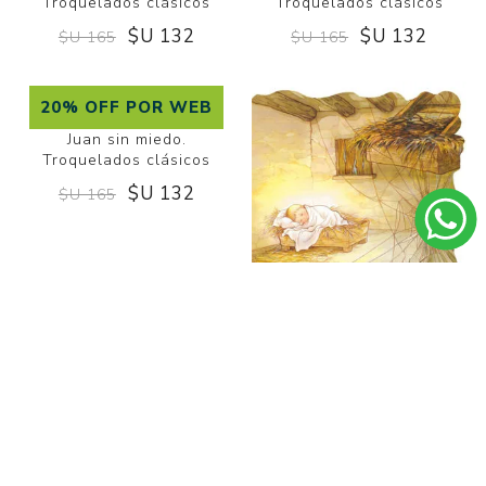
Troquelados clásicos
Troquelados clásicos
$U 132
$U 132
$U 165
$U 165
20% OFF POR WEB
Juan sin miedo.
Troquelados clásicos
$U 132
$U 165
La arañita de Belén.
Troquelados clásicos
$U 165