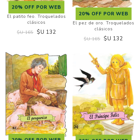
20% OFF POR WEB
20% OFF POR WEB
El patito feo. Troquelados
clásicos
El pez de oro. Troquelados
clásicos
$U 132
$U 165
$U 132
$U 165