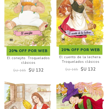
20% OFF POR WEB
20% OFF POR WEB
El cuento de la lechera.
El conejito. Troquelados
Troquelados clásicos
clásicos
$U 132
$U 165
$U 132
$U 165