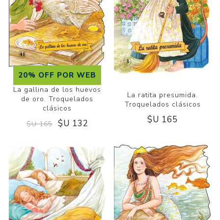
20% OFF POR WEB
La gallina de los huevos
La ratita presumida.
de oro. Troquelados
Troquelados clásicos
clásicos
$U 165
$U 132
$U 165