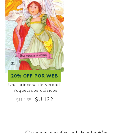
20% OFF POR WEB
Una princesa de verdad.
Troquelados clásicos
$U 132
$U 165