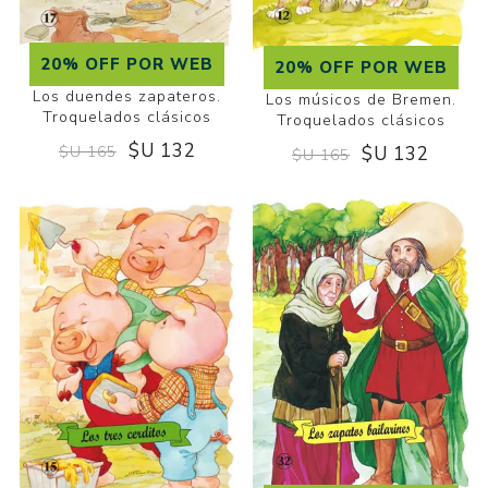
20% OFF POR WEB
20% OFF POR WEB
Los duendes zapateros.
Los músicos de Bremen.
Troquelados clásicos
Troquelados clásicos
$U 132
$U 132
$U 165
$U 165