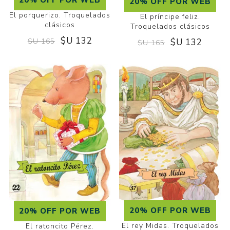
20% OFF POR WEB
20% OFF POR WEB
El porquerizo. Troquelados
El príncipe feliz.
clásicos
Troquelados clásicos
$U 132
$U 132
$U 165
$U 165
20% OFF POR WEB
20% OFF POR WEB
El rey Midas. Troquelados
El ratoncito Pérez.