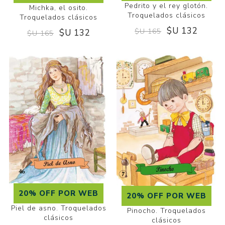
Pedrito y el rey glotón.
Michka, el osito.
Troquelados clásicos
Troquelados clásicos
$U 132
$U 165
$U 132
$U 165
20% OFF POR WEB
20% OFF POR WEB
Piel de asno. Troquelados
Pinocho. Troquelados
clásicos
clásicos