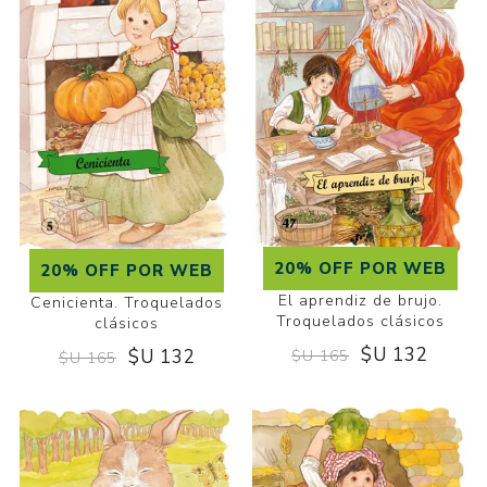
20% OFF POR WEB
20% OFF POR WEB
El aprendiz de brujo.
Cenicienta. Troquelados
Troquelados clásicos
clásicos
$U 132
$U 132
$U 165
$U 165