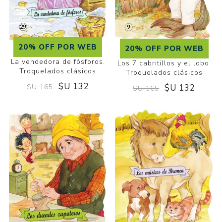
20% OFF POR WEB
20% OFF POR WEB
La vendedora de fósforos.
Los 7 cabritillos y el lobo.
Troquelados clásicos
Troquelados clásicos
$U 132
$U 132
$U 165
$U 165