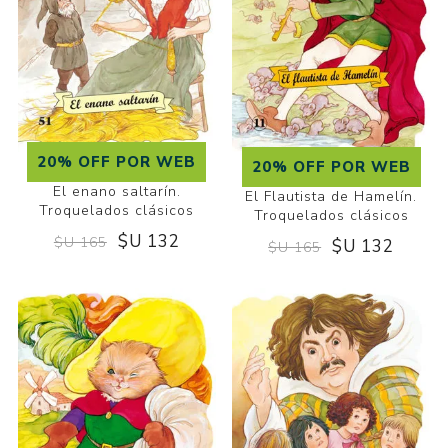
20% OFF POR WEB
20% OFF POR WEB
El enano saltarín.
El Flautista de Hamelín.
Troquelados clásicos
Troquelados clásicos
$U 132
$U 165
$U 132
$U 165