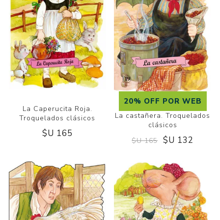
20% OFF POR WEB
La Caperucita Roja.
La castañera. Troquelados
Troquelados clásicos
clásicos
$U 165
$U 132
$U 165