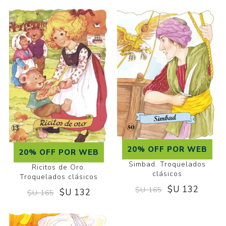
20% OFF POR WEB
20% OFF POR WEB
Simbad. Troquelados
Ricitos de Oro.
clásicos
Troquelados clásicos
$U 132
$U 165
$U 132
$U 165