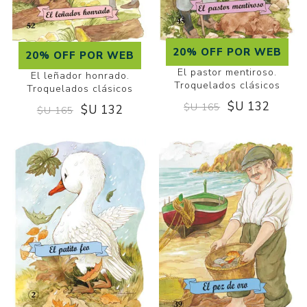
20% OFF POR WEB
20% OFF POR WEB
El pastor mentiroso.
El leñador honrado.
Troquelados clásicos
Troquelados clásicos
$U 132
$U 165
$U 132
$U 165