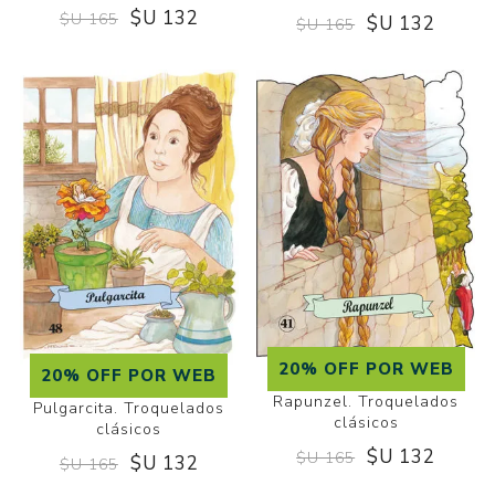
$U 132
$U 165
$U 132
$U 165
20% OFF POR WEB
20% OFF POR WEB
Rapunzel. Troquelados
Pulgarcita. Troquelados
clásicos
clásicos
$U 132
$U 165
$U 132
$U 165