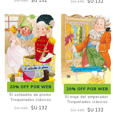
$U 132
$U 132
$U 165
$U 165
20% OFF POR WEB
20% OFF POR WEB
El soldadito de plomo.
El traje del emperador.
Troquelados clásicos
Troquelados clásicos
$U 132
$U 165
$U 132
$U 165