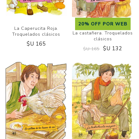
20% OFF POR WEB
La Caperucita Roja.
La castañera. Troquelados
Troquelados clásicos
clásicos
$U 165
$U 132
$U 165