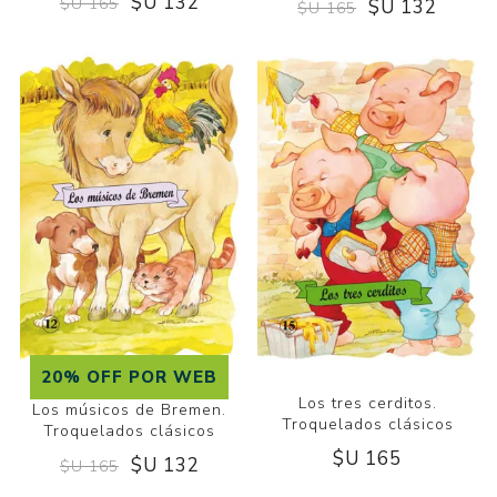
$U 132
$U 165
$U 132
$U 165
20% OFF POR WEB
Los tres cerditos.
Los músicos de Bremen.
Troquelados clásicos
Troquelados clásicos
$U 165
$U 132
$U 165