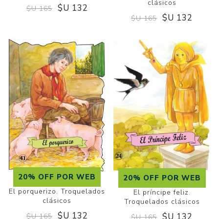
clásicos
$U 132
$U 165
$U 132
$U 165
20% OFF POR WEB
20% OFF POR WEB
El porquerizo. Troquelados
El príncipe feliz.
clásicos
Troquelados clásicos
$U 132
$U 132
$U 165
$U 165