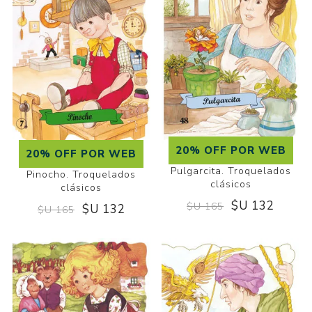
20% OFF POR WEB
20% OFF POR WEB
Pulgarcita. Troquelados
Pinocho. Troquelados
clásicos
clásicos
$U 132
$U 165
$U 132
$U 165