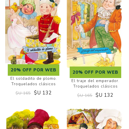
20% OFF POR WEB
20% OFF POR WEB
El soldadito de plomo.
El traje del emperador.
Troquelados clásicos
Troquelados clásicos
$U 132
$U 165
$U 132
$U 165