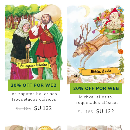
20% OFF POR WEB
20% OFF POR WEB
Los zapatos bailarines.
Michka, el osito.
Troquelados clásicos
Troquelados clásicos
$U 132
$U 165
$U 132
$U 165