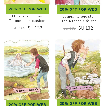
20% OFF POR WEB
20% OFF POR WEB
El gato con botas.
El gigante egoísta.
Troquelados clásicos
Troquelados clásicos
$U 132
$U 132
$U 165
$U 165
20% OFF POR WEB
20% OFF POR WEB