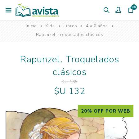
(0)
Inicio
Kids
Libros
4 a 6 años
Rapunzel. Troquelados clásicos
Rapunzel. Troquelados
clásicos
$U 165
$U 132
20% OFF POR WEB