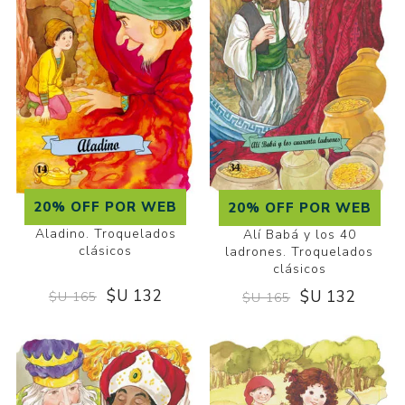
20% OFF POR WEB
20% OFF POR WEB
Aladino. Troquelados
Alí Babá y los 40
clásicos
ladrones. Troquelados
clásicos
$U 132
$U 132
$U 165
$U 165