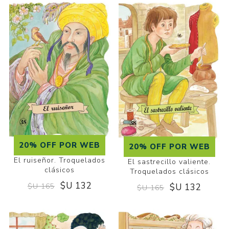
20% OFF POR WEB
20% OFF POR WEB
El ruiseñor. Troquelados
El sastrecillo valiente.
clásicos
Troquelados clásicos
$U 132
$U 132
$U 165
$U 165