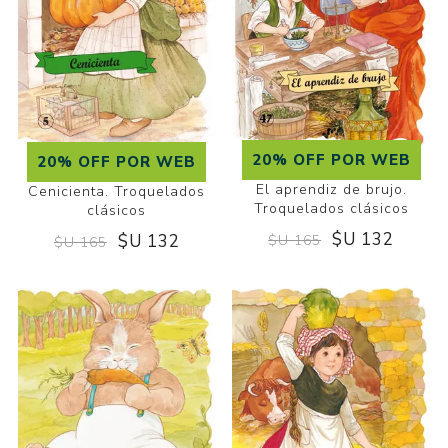
20% OFF POR WEB
20% OFF POR WEB
El aprendiz de brujo.
Cenicienta. Troquelados
Troquelados clásicos
clásicos
$U 132
$U 132
$U 165
$U 165