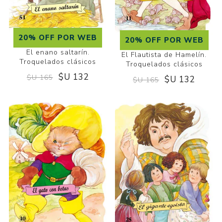
20% OFF POR WEB
20% OFF POR WEB
El enano saltarín.
El Flautista de Hamelín.
Troquelados clásicos
Troquelados clásicos
$U 132
$U 165
$U 132
$U 165