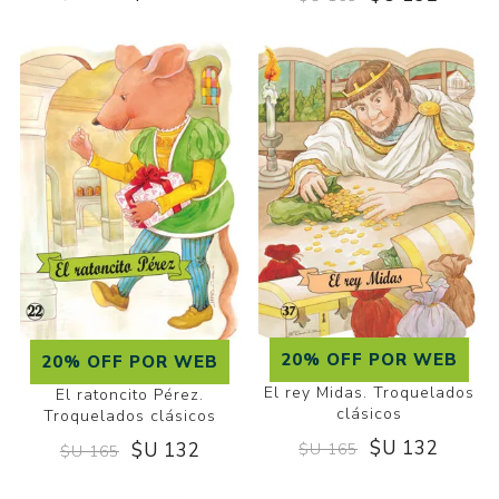
20% OFF POR WEB
20% OFF POR WEB
El rey Midas. Troquelados
El ratoncito Pérez.
clásicos
Troquelados clásicos
$U 132
$U 132
$U 165
$U 165