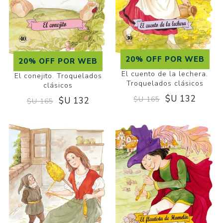
20% OFF POR WEB
20% OFF POR WEB
El cuento de la lechera.
El conejito. Troquelados
Troquelados clásicos
clásicos
$U 132
$U 165
$U 132
$U 165