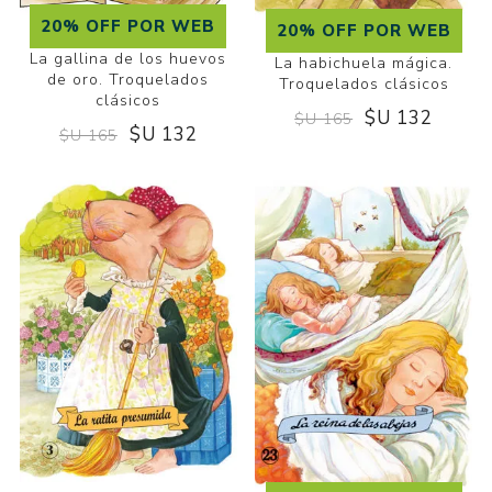
20% OFF POR WEB
20% OFF POR WEB
La gallina de los huevos
La habichuela mágica.
de oro. Troquelados
Troquelados clásicos
clásicos
$U 132
$U 165
$U 132
$U 165