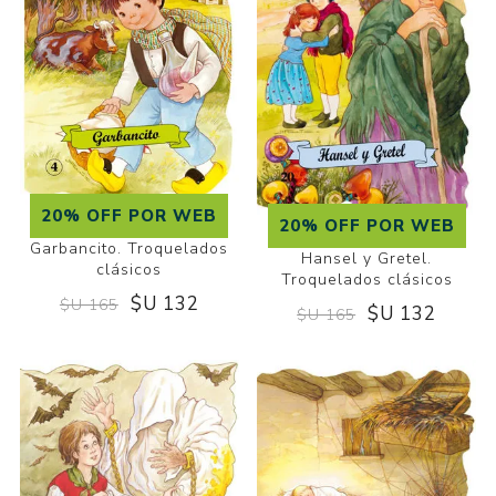
20% OFF POR WEB
20% OFF POR WEB
Garbancito. Troquelados
Hansel y Gretel.
clásicos
Troquelados clásicos
$U 132
$U 165
$U 132
$U 165