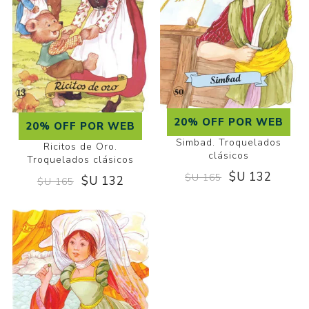
20% OFF POR WEB
20% OFF POR WEB
Simbad. Troquelados
Ricitos de Oro.
clásicos
Troquelados clásicos
$U 132
$U 165
$U 132
$U 165