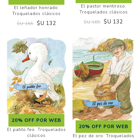
El pastor mentiroso.
El leñador honrado.
Troquelados clásicos
Troquelados clásicos
$U 132
$U 165
$U 132
$U 165
20% OFF POR WEB
20% OFF POR WEB
El patito feo. Troquelados
clásicos
El pez de oro. Troquelados