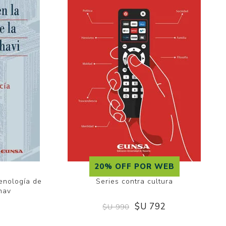
20% OFF POR WEB
enología de
Series contra cultura
hav
$U 792
$U 990