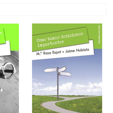
y
Colección: Mía
n
Fantasía
Colección Bitmax
Colección: Agus y los
monstruos
Emociones, educación
y hábitos