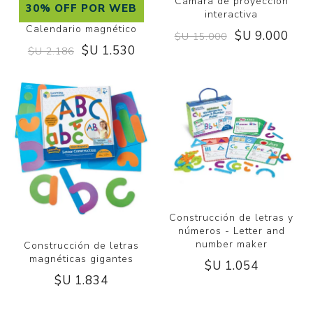
Cámara de proyección
30% OFF POR WEB
interactiva
Calendario magnético
$U 9.000
$U 15.000
$U 1.530
$U 2.186
Construcción de letras y
números - Letter and
number maker
Construcción de letras
magnéticas gigantes
$U 1.054
$U 1.834