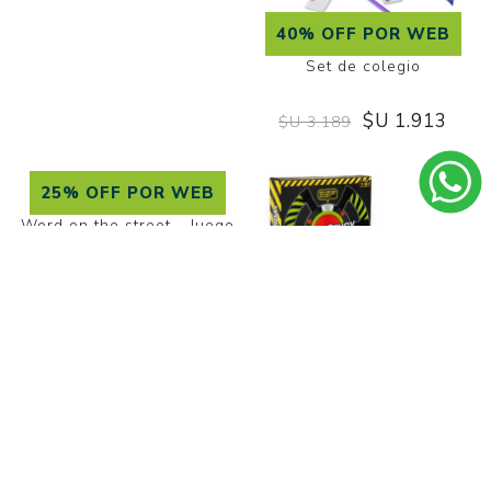
30% OFF POR WEB
Sellos para maestras -
20% OFF POR WEB
Teacher stamps
Sellos Letras Minúsculas
$U 1.155
$U 1.650
$U 851
$U 1.064
40% OFF POR WEB
Set de colegio
Señalador de texto para el
dedo