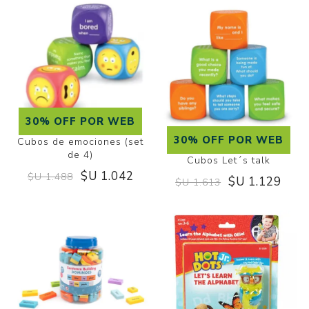
30% OFF POR WEB
30% OFF POR WEB
Cubos de emociones (set
de 4)
Cubos Let´s talk
$U 1.042
$U 1.488
$U 1.129
$U 1.613