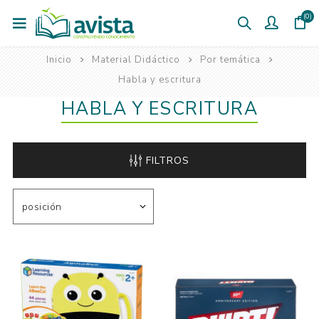
(0)
Inicio
Material Didáctico
Por temática
Habla y escritura
HABLA Y ESCRITURA
FILTROS