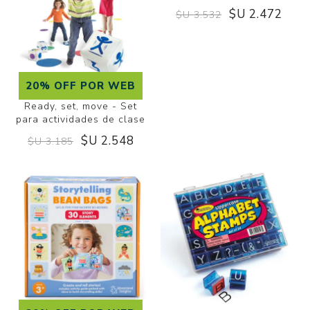
actividades en inglés.
$U 2.051
$U 2.930
$U 1.930
20% OFF POR WEB
30% OFF POR WEB
Ready, set, move - Set
Saquitos con palabras de
para actividades de clase
uso frecuente
$U 2.548
$U 2.472
$U 3.185
$U 3.532