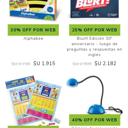
30% OFF POR WEB
25% OFF POR WEB
Alphabee
Blurt! Edición 30º
aniversario - Juego de
preguntas y respuestas en
inglés
$U 1.915
$U 2.182
$U 2.736
$U 2.909
40% OFF POR WEB