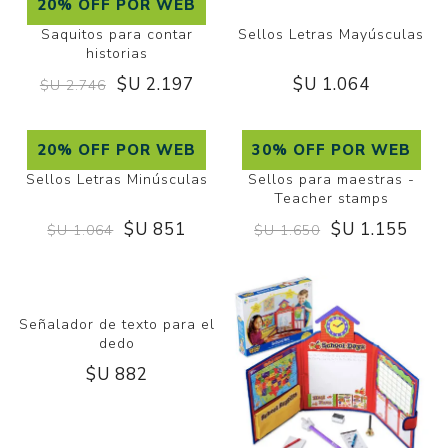
20% OFF POR WEB
Saquitos para contar
Sellos Letras Mayúsculas
historias
$U 2.197
$U 1.064
$U 2.746