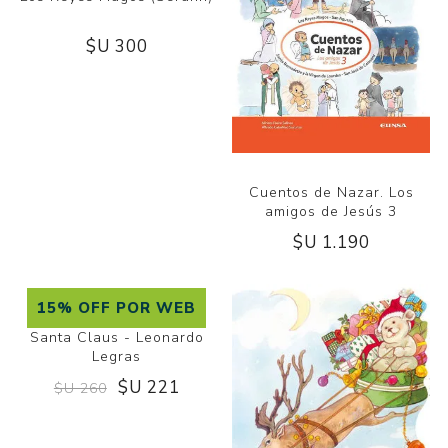
NUEVO
Los Reyes Magos (Serafín)
Cuentos de Nazar. Los
amigos de Jesús 3
$U 300
$U 1.190
15% OFF POR WEB
Santa Claus - Leonardo
Legras
CULA
$U 221
$U 260