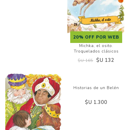
20% OFF POR WEB
Michka, el osito.
Troquelados clásicos
$U 132
$U 165
Historias de un Belén
$U 1.300