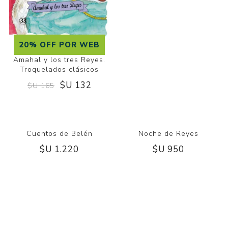
20% OFF POR WEB
Amahal y los tres Reyes.
Troquelados clásicos
$U 132
$U 165
Noche de Reyes
$U 950