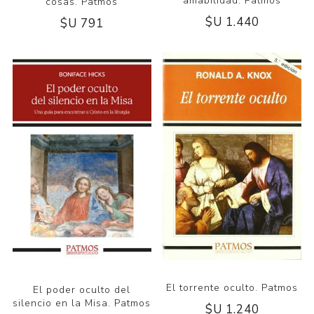
amabilidad. Patmos
cosas. Patmos
$U 1.440
$U 791
El torrente oculto. Patmos
El poder oculto del
silencio en la Misa. Patmos
$U 1.240