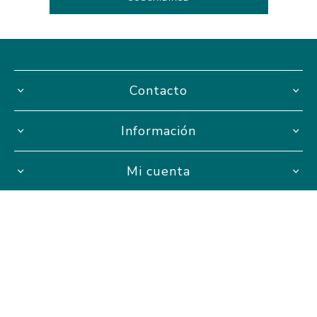
Contacto
Información
Mi cuenta
Hasta 3 cuotas sin interés
Powered by
nopCommerce.
Designed by
AgileWorks.
Copyright ® 2026 AVISTA Proyectos Educativos. AVISTA S.A.S -