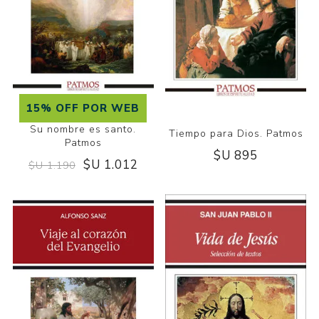
15% OFF POR WEB
Su nombre es santo.
Tiempo para Dios. Patmos
Patmos
$U 895
$U 1.012
$U 1.190