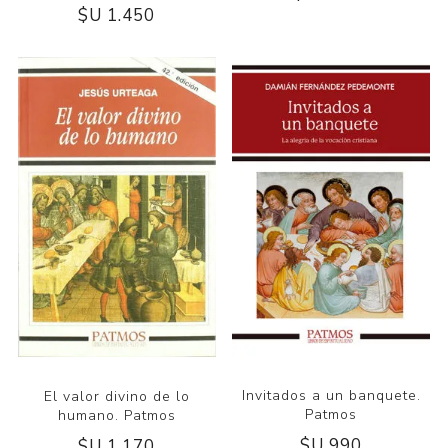
$U 1.450
Invitados a un banquete.
El valor divino de lo
Patmos
humano. Patmos
$U 990
$U 1.170