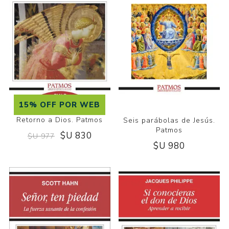
15% OFF POR WEB
Retorno a Dios. Patmos
Seis parábolas de Jesús.
Patmos
$U 830
$U 977
$U 980